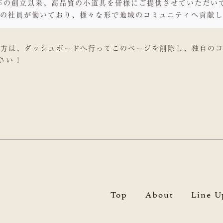
71年の創立以来、高品質の小道具を皆様にご提供させていただ
以上の社員が働いており、様々な形で地域のコミュニティへ貢献
た方は、
ダッシュボード
へ行ってこのページを削除し、独自の
い !
Top
About
Line U